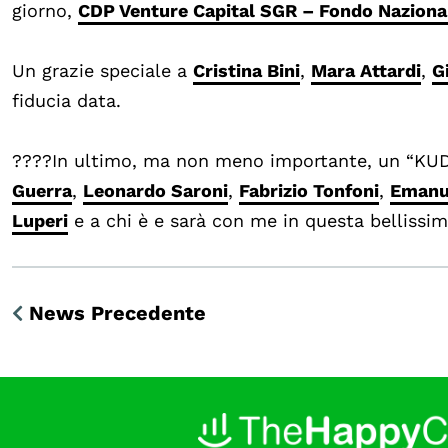
giorno,
CDP Venture Capital SGR – Fondo Naziona
Un grazie speciale a
Cristina Bini
,
Mara Attardi
,
G
fiducia data.
????In ultimo, ma non meno importante, un “KUD
Guerra
,
Leonardo Saroni
,
Fabrizio Tonfoni
,
Emanue
Luperi
e a chi è e sarà con me in questa bellissim
News Precedente