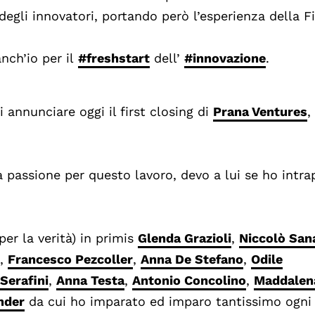
o degli innovatori, portando però l’esperienza della 
nch’io per il
#freshstart
dell’
#innovazione
.
 annunciare oggi il first closing di
Prana Ventures
,
passione per questo lavoro, devo a lui se ho intra
er la verità) in primis
Glenda Grazioli
,
Niccolò San
,
Francesco Pezcoller
,
Anna De Stefano
,
Odile
 Serafini
,
Anna Testa
,
Antonio Concolino
,
Maddalen
nder
da cui ho imparato ed imparo tantissimo ogni