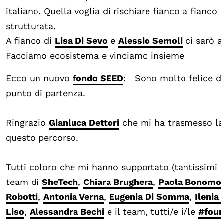
italiano. Quella voglia di rischiare fianco a fianc
strutturata.
A fianco di
Lisa Di Sevo
e
Alessio Semoli
ci sarò a
Facciamo ecosistema e vinciamo insieme
Ecco un nuovo
fondo SEED
: Sono molto felice di
punto di partenza.
Ringrazio
Gianluca Dettori
che mi ha trasmesso la 
questo percorso.
Tutti coloro che mi hanno supportato (tantissimi p
team di
SheTech
,
Chiara Brughera
,
Paola Bonomo
Robotti
,
Antonia Verna
,
Eugenia Di Somma
,
Ilenia
Liso
,
Alessandra Bechi
e il team, tutti/e i/le
#fou