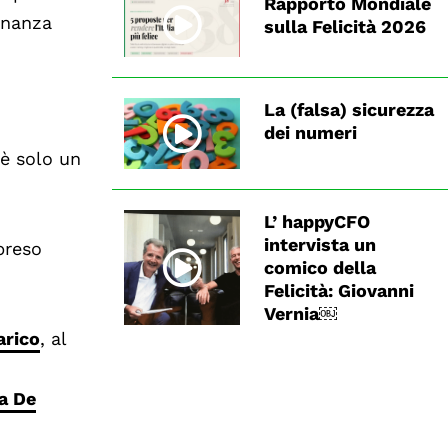
Rapporto Mondiale
Finanza
sulla Felicità 2026
La (falsa) sicurezza
dei numeri
 è solo un
L’ happyCFO
intervista un
preso
comico della
Felicità: Giovanni
Vernia￼
arico
, al
a De