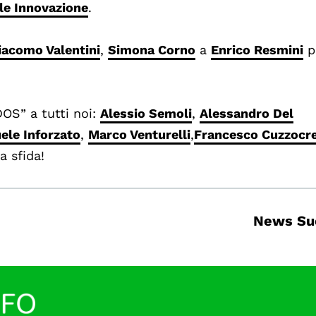
le Innovazione
.
iacomo Valentini
,
Simona Corno
a
Enrico Resmini
p
OS” a tutti noi:
Alessio Semoli
,
Alessandro Del
le Inforzato
,
Marco Venturelli
,
Francesco Cuzzocr
a sfida!
News Su