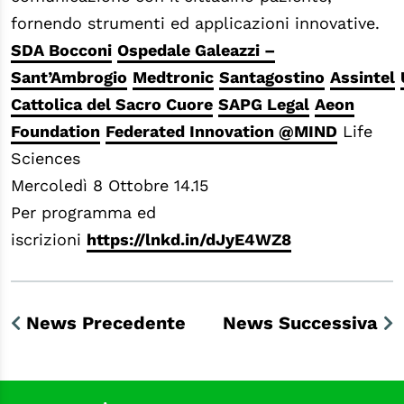
fornendo strumenti ed applicazioni innovative.
SDA Bocconi
Ospedale Galeazzi –
Sant’Ambrogio
Medtronic
Santagostino
Assintel
Cattolica del Sacro Cuore
SAPG Legal
Aeon
Foundation
Federated Innovation @MIND
Life
Sciences
Mercoledì 8 Ottobre 14.15
Per programma ed
iscrizioni
https://lnkd.in/dJyE4WZ8
News Precedente
News Successiva